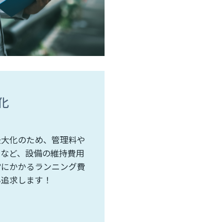
化
最大化のため、管理料や
検など、設備の維持費用
営にかかるランニング費
ん追求します！