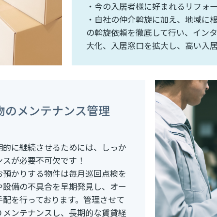
・今の入居者様に好まれるリフォ
・自社の仲介斡旋に加え、地域に
の斡旋依頼を徹底して行い、イン
大化、入居窓口を拡大し、高い入
物のメンテナンス管理
期的に継続させるためには、しっか
ンスが必要不可欠です！
お預かりする物件は毎月巡回点検を
や設備の不具合を早期発見し、オー
手配を行っております。管理させて
りメンテナンスし、長期的な賃貸経