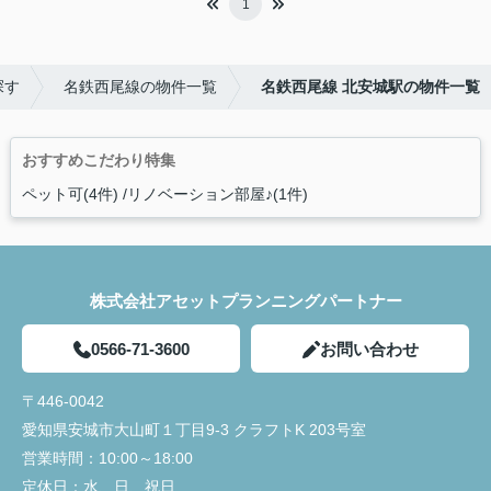
1
探す
名鉄西尾線の物件一覧
名鉄西尾線 北安城駅の物件一覧
おすすめこだわり特集
ペット可(4件)
リノベーション部屋♪(1件)
株式会社アセットプランニングパートナー
0566-71-3600
お問い合わせ
〒446-0042
愛知県安城市大山町１丁目9-3 クラフトK 203号室
営業時間：
10:00～18:00
定休日：
水、日、祝日