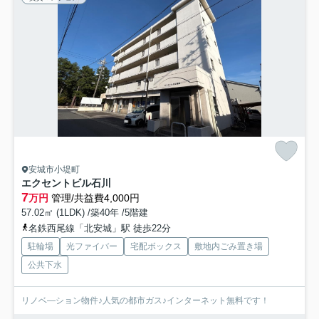
安城市小堤町
エクセントビル石川
7
万円
管理/共益費4,000円
57.02㎡ (1LDK) /築40年 /5階建
名鉄西尾線「北安城」駅 徒歩22分
駐輪場
光ファイバー
宅配ボックス
敷地内ごみ置き場
公共下水
リノベ―ション物件♪人気の都市ガス♪インターネット無料です！