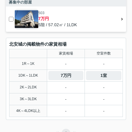
募集中の部屋
503
7万円
5階 / 57.02㎡ / 1LDK
北安城の掲載物件の家賃相場
家賃相場
空室件数
-
-
1R～1K
7万円
1室
1DK～1LDK
-
-
2K～2LDK
-
-
3K～3LDK
-
-
4K～4LDK以上