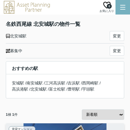
0
お気に入り
名鉄西尾線 北安城駅の物件一覧
北安城駅
変更
募集中
変更
おすすめの駅
安城駅
/
南安城駅
/
三河高浜駅
/
吉浜駅
/
西岡崎駅
/
高浜港駅
/
北安城駅
/
富士松駅
/
豊明駅
/
宇頭駅
1
棟
1
件
賃貸マンション